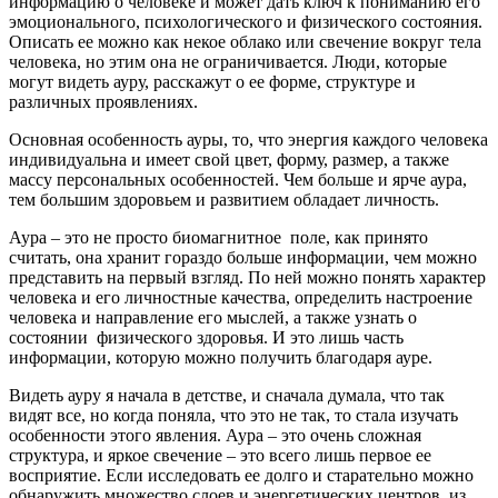
информацию о человеке и может дать ключ к пониманию его
эмоционального, психологического и физического состояния.
Описать ее можно как некое облако или свечение вокруг тела
человека, но этим она не ограничивается. Люди, которые
могут видеть ауру, расскажут о ее форме, структуре и
различных проявлениях.
Основная особенность ауры, то, что энергия каждого человека
индивидуальна и имеет свой цвет, форму, размер, а также
массу персональных особенностей. Чем больше и ярче аура,
тем большим здоровьем и развитием обладает личность.
Аура – это не просто биомагнитное поле, как принято
считать, она хранит гораздо больше информации, чем можно
представить на первый взгляд. По ней можно понять характер
человека и его личностные качества, определить настроение
человека и направление его мыслей, а также узнать о
состоянии физического здоровья. И это лишь часть
информации, которую можно получить благодаря ауре.
Видеть ауру я начала в детстве, и сначала думала, что так
видят все, но когда поняла, что это не так, то стала изучать
особенности этого явления. Аура – это очень сложная
структура, и яркое свечение – это всего лишь первое ее
восприятие. Если исследовать ее долго и старательно можно
обнаружить множество слоев и энергетических центров, из