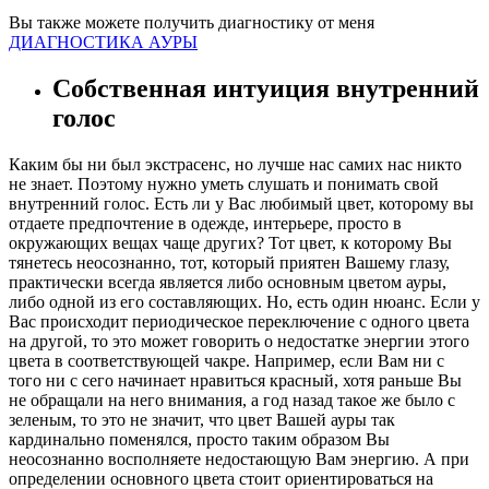
Вы также можете получить диагностику от меня
ДИАГНОСТИКА АУРЫ
Собственная интуиция внутренний
голос
Каким бы ни был экстрасенс, но лучше нас самих нас никто
не знает. Поэтому нужно уметь слушать и понимать свой
внутренний голос. Есть ли у Вас любимый цвет, которому вы
отдаете предпочтение в одежде, интерьере, просто в
окружающих вещах чаще других? Тот цвет, к которому Вы
тянетесь неосознанно, тот, который приятен Вашему глазу,
практически всегда является либо основным цветом ауры,
либо одной из его составляющих. Но, есть один нюанс. Если у
Вас происходит периодическое переключение с одного цвета
на другой, то это может говорить о недостатке энергии этого
цвета в соответствующей чакре. Например, если Вам ни с
того ни с сего начинает нравиться красный, хотя раньше Вы
не обращали на него внимания, а год назад такое же было с
зеленым, то это не значит, что цвет Вашей ауры так
кардинально поменялся, просто таким образом Вы
неосознанно восполняете недостающую Вам энергию. А при
определении основного цвета стоит ориентироваться на