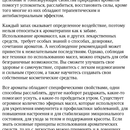
помогут успокоиться, расслабиться, восстановить силы, кроме
того многие из них обладают терапевтическим и
антибактериальным эффектом.
Каждый запах оказывает определенное воздействие, поэтому
нельзя относиться к ароматерапии как к забаве.
Использование аромамасел, как и других лекарственных
средств, требует особых знаний о способах, дозировке,
сочетании ароматов. А несоблюдение рекомендаций может
привести к нежелательным последствиям. Однако, соблюдая
все техники по использованию масел, можно открыть для себя
безграничные возможности. Вы сможете улучшить свое
здоровье и самочувствие, справитесь с легким недомоганием
и сильным стрессом, а также научитесь создавать свои
собственные косметические средства.
Все ароматы обладают специфическими свойствами, одни
способны расслаблять, другие наоборот раздражать, какие-то
помогают уснуть, а какие-то пробудиться утром. Существует
огромное количество эфирных масел, которые используются
для укрепления иммунитета и профилактики заболеваний, для
повышения настроения и для стабилизации эмоционального
состояния, для ухода за телом и поддержания красоты. Если
знать основные принципы использования ароматических
средств, то их с легкостью можно применять и в домашних