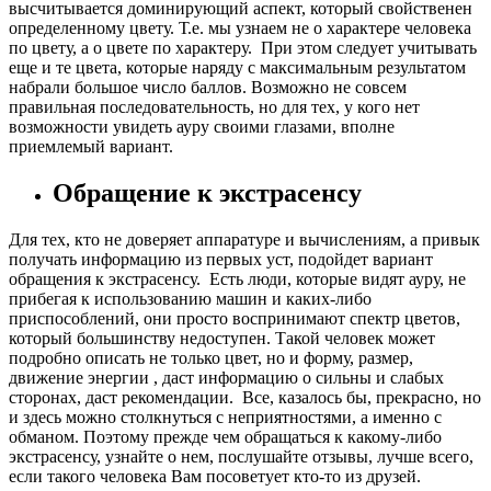
высчитывается доминирующий аспект, который свойственен
определенному цвету. Т.е. мы узнаем не о характере человека
по цвету, а о цвете по характеру. При этом следует учитывать
еще и те цвета, которые наряду с максимальным результатом
набрали большое число баллов. Возможно не совсем
правильная последовательность, но для тех, у кого нет
возможности увидеть ауру своими глазами, вполне
приемлемый вариант.
Обращение к экстрасенсу
Для тех, кто не доверяет аппаратуре и вычислениям, а привык
получать информацию из первых уст, подойдет вариант
обращения к экстрасенсу. Есть люди, которые видят ауру, не
прибегая к использованию машин и каких-либо
приспособлений, они просто воспринимают спектр цветов,
который большинству недоступен. Такой человек может
подробно описать не только цвет, но и форму, размер,
движение энергии , даст информацию о сильны и слабых
сторонах, даст рекомендации. Все, казалось бы, прекрасно, но
и здесь можно столкнуться с неприятностями, а именно с
обманом. Поэтому прежде чем обращаться к какому-либо
экстрасенсу, узнайте о нем, послушайте отзывы, лучше всего,
если такого человека Вам посоветует кто-то из друзей.