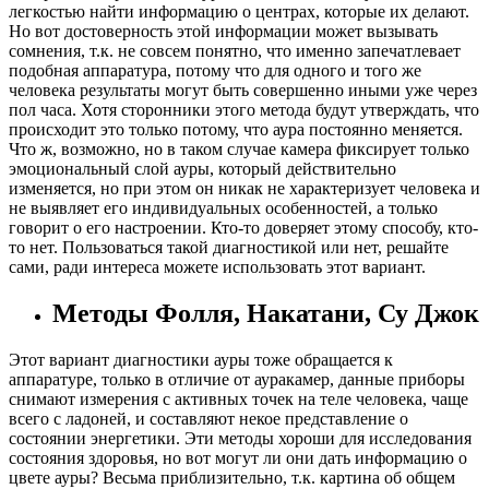
легкостью найти информацию о центрах, которые их делают.
Но вот достоверность этой информации может вызывать
сомнения, т.к. не совсем понятно, что именно запечатлевает
подобная аппаратура, потому что для одного и того же
человека результаты могут быть совершенно иными уже через
пол часа. Хотя сторонники этого метода будут утверждать, что
происходит это только потому, что аура постоянно меняется.
Что ж, возможно, но в таком случае камера фиксирует только
эмоциональный слой ауры, который действительно
изменяется, но при этом он никак не характеризует человека и
не выявляет его индивидуальных особенностей, а только
говорит о его настроении. Кто-то доверяет этому способу, кто-
то нет. Пользоваться такой диагностикой или нет, решайте
сами, ради интереса можете использовать этот вариант.
Методы Фолля, Накатани, Су Джок
Этот вариант диагностики ауры тоже обращается к
аппаратуре, только в отличие от ауракамер, данные приборы
снимают измерения с активных точек на теле человека, чаще
всего с ладоней, и составляют некое представление о
состоянии энергетики. Эти методы хороши для исследования
состояния здоровья, но вот могут ли они дать информацию о
цвете ауры? Весьма приблизительно, т.к. картина об общем